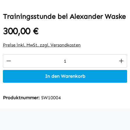
Trainingsstunde bei Alexander Waske
300,00 €
Regulärer Preis:
Preise inkl. MwSt. zzgl. Versandkosten
Produkt Anzahl: Gib den gewünschten Wert 
In den Warenkorb
Produktnummer:
SW10004