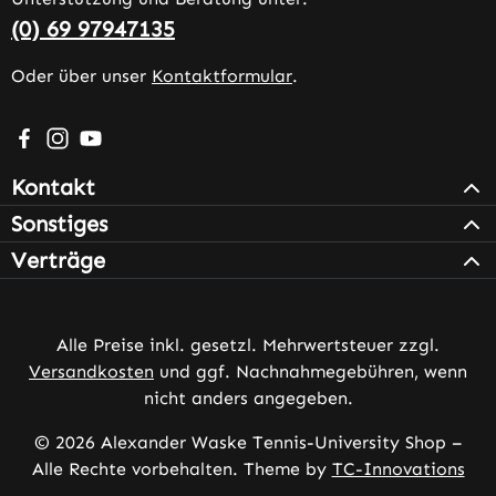
(0) 69 97947135
Oder über unser
Kontaktformular
.
Besuche uns auf Facebook – öffnet in neuem Tab (extern
Schau auf Instagram vorbei – öffnet in neuem Tab (e
Sieh dir unsere Videos auf YouTube an – öffnet i
Kontakt
Sonstiges
Verträge
Alle Preise inkl. gesetzl. Mehrwertsteuer zzgl.
Versandkosten
und ggf. Nachnahmegebühren, wenn
nicht anders angegeben.
© 2026 Alexander Waske Tennis-University Shop –
Alle Rechte vorbehalten. Theme by
TC-Innovations